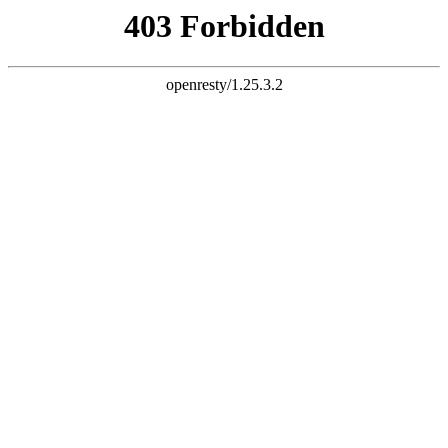
k8网址
加入收藏
设为首页
联系我们
欢迎访问我司网站，很高兴为您服务！
诚
信、创新、忠诚、敬业、奉献
注
重工作细节，提高服务品质
全国24小时服务热线 :
招聘热线:020-8631 8989
合作热线:
159 2085 7392